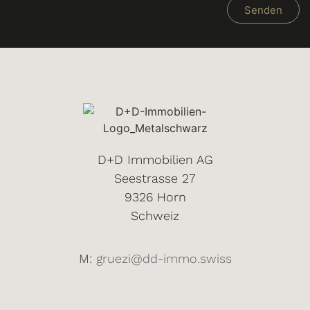
Senden
D+D Immobilien AG
Seestrasse 27
9326 Horn
Schweiz
M:
gruezi@dd-immo.swiss