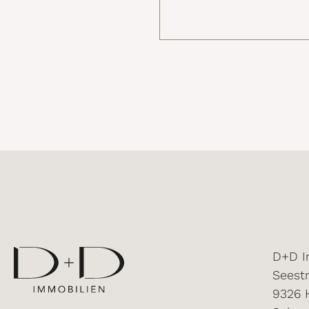
D+D I
Seest
9326 