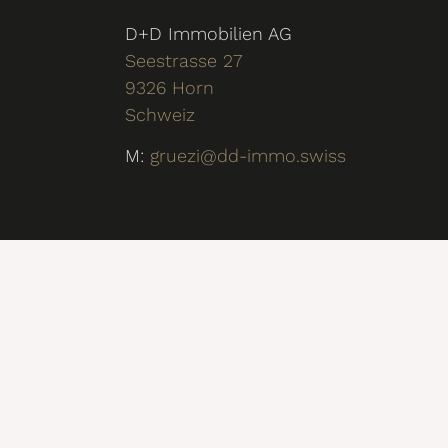
D+D Immobilien AG
Seestrasse 27
9326 Horn
Schweiz
M:
gruezi@dd-immo.swiss