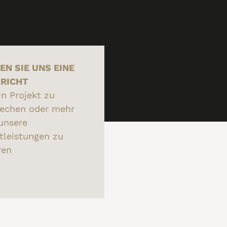
EN SIE­ UNS EINE
RICHT
n Projekt zu
rechen oder mehr
unsere
tleistungen zu
ren