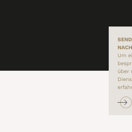
SEND
NACH
Um ei
besp
über 
Diens
erfah