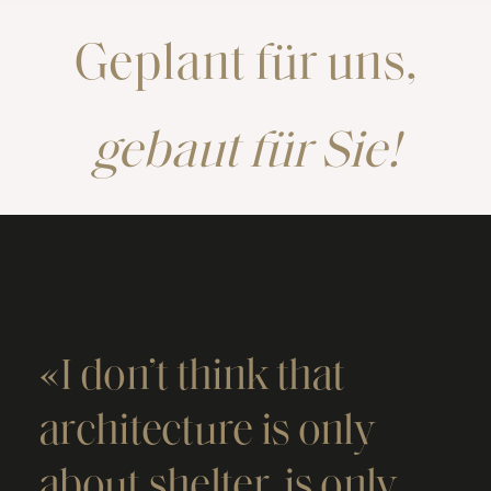
Geplant für uns,
gebaut für Sie!
«I don’t think that
architecture is only
about shelter, is only