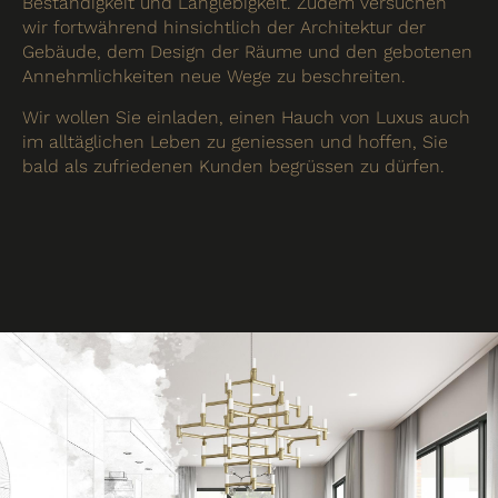
Beständigkeit und Langlebigkeit. Zudem versuchen
wir fortwährend hinsichtlich der Architektur der
Gebäude, dem Design der Räume und den gebotenen
Annehmlichkeiten neue Wege zu beschreiten.
Wir wollen Sie einladen, einen Hauch von Luxus auch
im alltäglichen Leben zu geniessen und hoffen, Sie
bald als zufriedenen Kunden begrüssen zu dürfen.