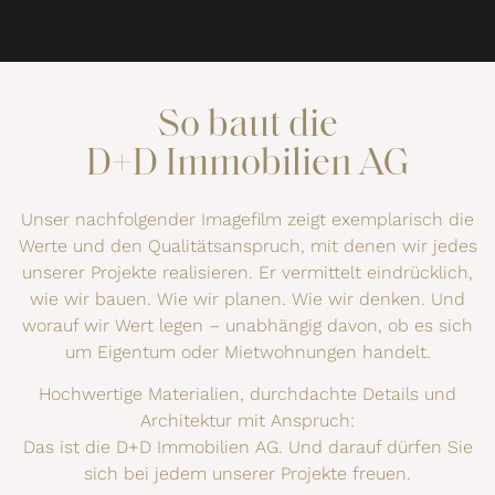
So baut die
D+D Immobilien AG
Unser nachfolgender Imagefilm zeigt exemplarisch die
Werte und den Qualitätsanspruch, mit denen wir jedes
unserer Projekte realisieren. Er vermittelt eindrücklich,
wie wir bauen. Wie wir planen. Wie wir denken. Und
worauf wir Wert legen – unabhängig davon, ob es sich
um Eigentum oder Mietwohnungen handelt.
Hochwertige Materialien, durchdachte Details und
Architektur mit Anspruch:
Das ist die D+D Immobilien AG. Und darauf dürfen Sie
sich bei jedem unserer Projekte freuen.