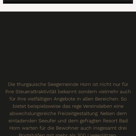
Die thurgauische Seegemeinde Horn ist nicht nur für
Ihre Steuerattraktivität bekannt sondern vielmehr auch
für Ihre vielfältigen Angebote in allen Bereichen. So
bietet beispielsweise das rege Vereinsleben eine
abwechslungsreiche Freizeitgestaltung. Neben dem
einladenden Seeufer und dem gefragten Resort Bad
Horn warten für die Bewohner auch insgesamt drei
Bootshäfen mit mehr als 300 Liegeplätzen.