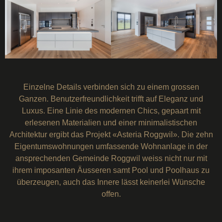
Einzelne Details verbinden sich zu einem grossen
Ganzen. Benutzerfreundlichkeit trifft auf Eleganz und
Luxus. Eine Linie des modernen Chics, gepaart mit
erlesenen Materialien und einer minimalistischen
Architektur ergibt das Projekt «Asteria Roggwil». Die zehn
Eigentumswohnungen umfassende Wohnanlage in der
ansprechenden Gemeinde Roggwil weiss nicht nur mit
ihrem imposanten Äusseren samt Pool und Poolhaus zu
überzeugen, auch das Innere lässt keinerlei Wünsche
offen.