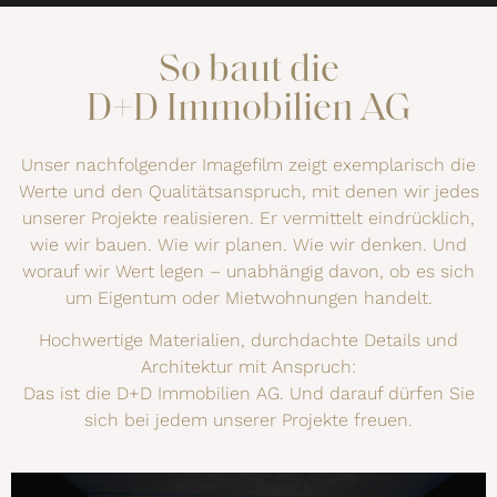
So baut die
D+D Immobilien AG
Unser nachfolgender Imagefilm zeigt exemplarisch die
Werte und den Qualitätsanspruch, mit denen wir jedes
unserer Projekte realisieren. Er vermittelt eindrücklich,
wie wir bauen. Wie wir planen. Wie wir denken. Und
worauf wir Wert legen – unabhängig davon, ob es sich
um Eigentum oder Mietwohnungen handelt.
Hochwertige Materialien, durchdachte Details und
Architektur mit Anspruch:
Das ist die D+D Immobilien AG. Und darauf dürfen Sie
sich bei jedem unserer Projekte freuen.