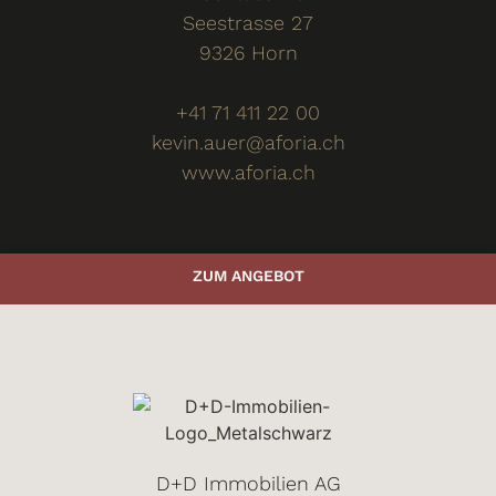
Seestrasse 27
9326 Horn
+41 71 411 22 00
kevin.auer@aforia.ch
www.aforia.ch
ZUM ANGEBOT
D+D Immobilien AG