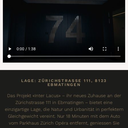
LAGE: ZÜRICHSTRASSE 111, 8123
EBMATINGEN
Das Projekt «Inter Lacus» – ihr neues Zuhause an der
Zürichstrasse 111 in Ebmatingen – bietet eine
einzigartige Lage, die Natur und Urbanität in perfektem
Gleichgewicht vereint. Nur 18 Minuten mit dem Auto
vom Parkhaus Zürich Opéra entfernt, geniessen Sie